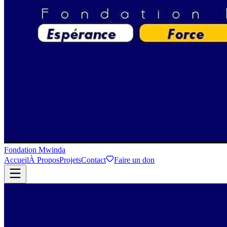
Fondation Mwinda
Accueil
À Propos
Projets
Contact
Faire un don