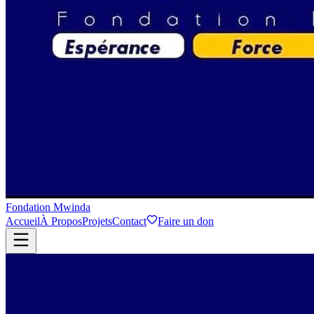
Fondation Mwinda
Accueil
À Propos
Projets
Contact
Faire un don