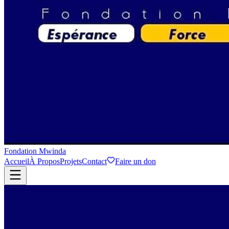
Fondation Mwinda
Accueil
À Propos
Projets
Contact
Faire un don